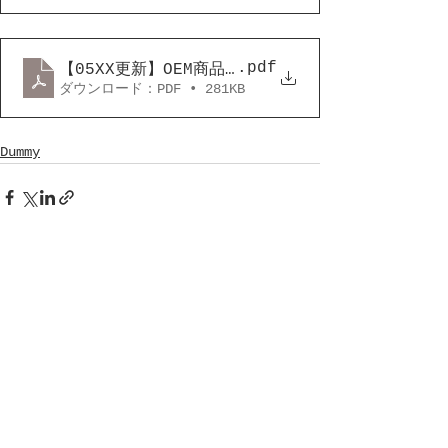
.pdf
【05XX更新】OEM商品ホテルサービス一覧_状況確認
ダウンロード：PDF • 281KB
Dummy
コメント
コメントを追加…